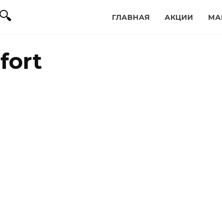
ГЛАВНАЯ
АКЦИИ
МА
fort
ция Parmalat Comfort:
оводи лето на волне с
мфортом
04
я закончилась 21.07.2024