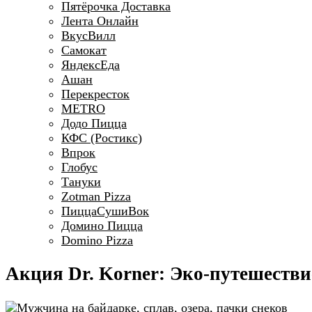
Пятёрочка Доставка
Лента Онлайн
ВкусВилл
Самокат
ЯндексЕда
Ашан
Перекресток
METRO
Додо Пицца
КФС (Ростикс)
Впрок
Глобус
Тануки
Zotman Pizza
ПиццаСушиВок
Домино Пицца
Domino Pizza
Акция Dr. Korner: Эко-путешестви