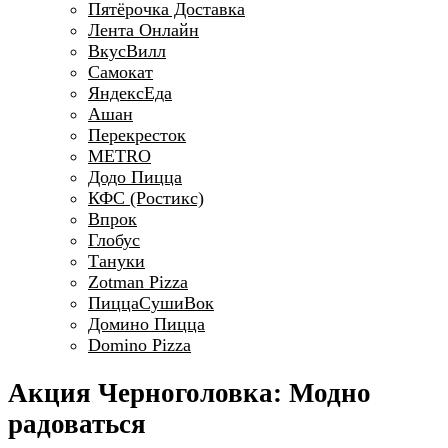
Пятёрочка Доставка
Лента Онлайн
ВкусВилл
Самокат
ЯндексЕда
Ашан
Перекресток
METRO
Додо Пицца
КФС (Ростикс)
Впрок
Глобус
Тануки
Zotman Pizza
ПиццаСушиВок
Домино Пицца
Domino Pizza
Акция Черноголовка: Модно
радоваться