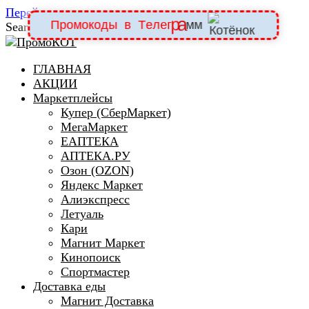
Перейти к содержанию
П
р
о
м
о
к
о
д
ы
в
Т
е
л
е
г
р
а
м
м
Search for:
ГЛАВНАЯ
АКЦИИ
Маркетплейсы
Купер (СберМаркет)
МегаМаркет
ЕАПТЕКА
АПТЕКА.РУ
Озон (OZON)
Яндекс Маркет
Алиэкспресс
Летуаль
Кари
Магнит Маркет
Кинопоиск
Спортмастер
Доставка еды
Магнит Доставка