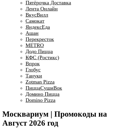
Пятёрочка Доставка
Лента Онлайн
ВкусВилл
Самокат
ЯндексЕда
Ашан
Перекресток
METRO
Додо Пицца
КФС (Ростикс)
Впрок
Глобус
Тануки
Zotman Pizza
ПиццаСушиВок
Домино Пицца
Domino Pizza
Москвариум | Промокоды на
Август 2026 год