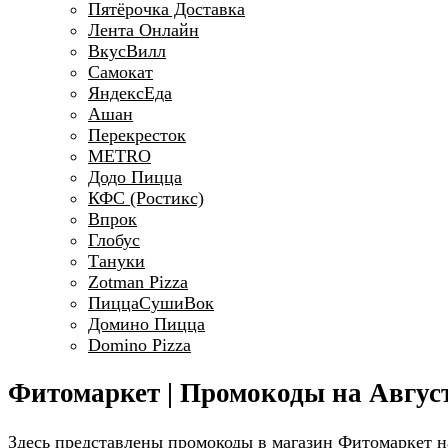
Пятёрочка Доставка
Лента Онлайн
ВкусВилл
Самокат
ЯндексЕда
Ашан
Перекресток
METRO
Додо Пицца
КФС (Ростикс)
Впрок
Глобус
Тануки
Zotman Pizza
ПиццаСушиВок
Домино Пицца
Domino Pizza
Фитомаркет | Промокоды на Август
Здесь представлены промокоды в магазин Фитомаркет на